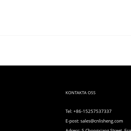
KONTAKTA OSS
Tel: +86-15257537337
E-post: sales@cnlisheng.com
Adress: 5 Chongxiang Street, Eco