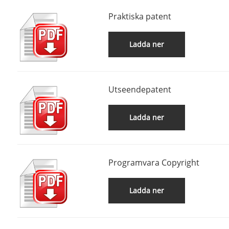
Praktiska patent
Ladda ner
Utseendepatent
Ladda ner
Programvara Copyright
Ladda ner