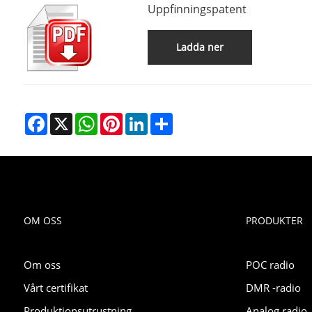
Uppfinningspatent
Ladda ner
Facebook
X
WhatsApp
Pinterest
LinkedIn
Share
OM OSS
PRODUKTER
Om oss
POC radio
Vårt certifikat
DMR -radio
Produktionsutrustning
Analog radio