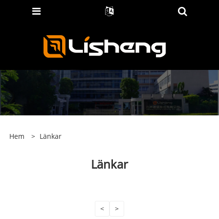
Hem
>
Länkar
Länkar
<
>