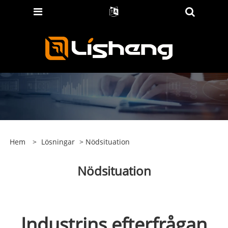
Hem
>
Lösningar
> Nödsituation
Nödsituation
Industrins efterfrågan