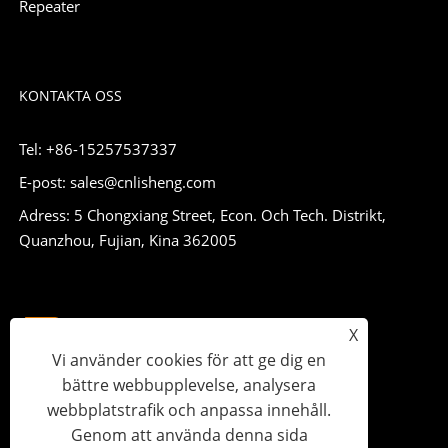
Repeater
KONTAKTA OSS
Tel: +86-15257537337
E-post: sales@cnlisheng.com
Adress: 5 Chongxiang Street, Econ. Och Tech. Distrikt,
Quanzhou, Fujian, Kina 362005
X
Vi använder cookies för att ge dig en
bättre webbupplevelse, analysera
webbplatstrafik och anpassa innehåll.
Genom att använda denna sida