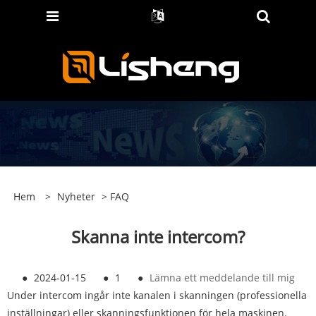
Hem
>
Nyheter
>
FAQ
Skanna inte intercom?
●
2024-01-15
●
1
●
Lämna ett meddelande till mig
Under intercom ingår inte kanalen i skanningen (professionella
inställningar) eller skanningsfunktionen för hela maskinen.