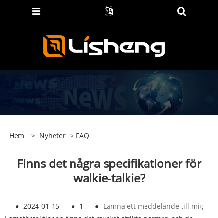
Hem
>
Nyheter
>
FAQ
Finns det några specifikationer för
walkie-talkie?
●
2024-01-15
●
1
●
Lämna ett meddelande till mig