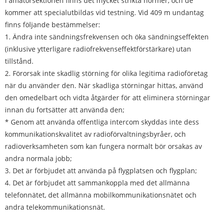
I amatörsektionen finns det mycket strikta normer, och de
kommer att specialutbildas vid testning. Vid 409 m undantag
finns följande bestämmelser:
1. Ändra inte sändningsfrekvensen och öka sändningseffekten
(inklusive ytterligare radiofrekvenseffektförstärkare) utan
tillstånd.
2. Förorsak inte skadlig störning för olika legitima radioföretag
när du använder den. När skadliga störningar hittas, använd
den omedelbart och vidta åtgärder för att eliminera störningar
innan du fortsätter att använda den;
* Genom att använda offentliga intercom skyddas inte dess
kommunikationskvalitet av radioförvaltningsbyråer, och
radioverksamheten som kan fungera normalt bör orsakas av
andra normala jobb;
3. Det är förbjudet att använda på flygplatsen och flygplan;
4. Det är förbjudet att sammankoppla med det allmänna
telefonnätet, det allmänna mobilkommunikationsnätet och
andra telekommunikationsnät.