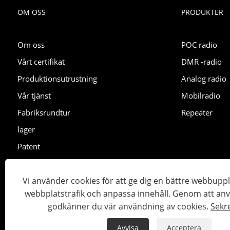
OM OSS
PRODUKTER
Om oss
POC radio
Vårt certifikat
DMR -radio
Produktionsutrustning
Analog radio
Vår tjänst
Mobilradio
Fabriksrundtur
Repeater
lager
Patent
Utställning
Vi använder cookies för att ge dig en bättre webbuppl
webbplatstrafik och anpassa innehåll. Genom att an
Copyright © 2023 Lisheng Communications Co., Ltd. Med ens
godkänner du vår användning av cookies.
Sekr
Links
Sitemap
RSS
XML
Sekretesspolicy
Avvisa
Acceptera