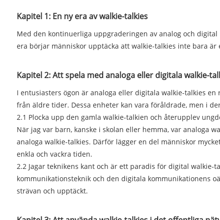
Kapitel 1: En ny era av walkie-talkies
Med den kontinuerliga uppgraderingen av analog och digital k
era börjar människor upptäcka att walkie-talkies inte bara ä
Kapitel 2: Att spela med analoga eller digitala walkie-tal
I entusiasters ögon är analoga eller digitala walkie-talkies e
från äldre tider. Dessa enheter kan vara föråldrade, men i de
2.1 Plocka upp den gamla walkie-talkien och återupplev ung
När jag var barn, kanske i skolan eller hemma, var analoga w
analoga walkie-talkies. Därför lägger en del människor mycke
enkla och vackra tiden.
2.2 Jagar teknikens kant och är ett paradis för digital walki
kommunikationsteknik och den digitala kommunikationens oändl
strävan och upptäckt.