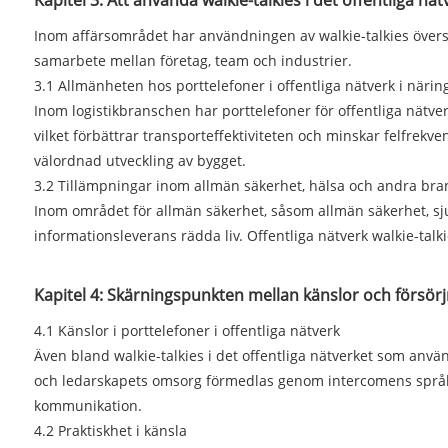
Kapitel 3: Att använda walkie-talkies i det offentliga nät
Inom affärsområdet har användningen av walkie-talkies överskridi
samarbete mellan företag, team och industrier.
3.1 Allmänheten hos porttelefoner i offentliga nätverk i näring
Inom logistikbranschen har porttelefoner för offentliga nätve
vilket förbättrar transporteffektiviteten och minskar felfrekven
välordnad utveckling av bygget.
3.2 Tillämpningar inom allmän säkerhet, hälsa och andra bra
Inom området för allmän säkerhet, såsom allmän säkerhet, sjukv
informationsleverans rädda liv. Offentliga nätverk walkie-tal
Kapitel 4: Skärningspunkten mellan känslor och försörj
4.1 Känslor i porttelefoner i offentliga nätverk
Även bland walkie-talkies i det offentliga nätverket som anvä
och ledarskapets omsorg förmedlas genom intercomens språk. 
kommunikation.
4.2 Praktiskhet i känsla