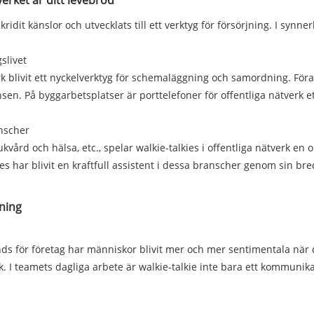
verket är ditt levebröd
t känslor och utvecklats till ett verktyg för försörjning. I synnerhet
slivet
rk blivit ett nyckelverktyg för schemaläggning och samordning. För
sen. På byggarbetsplatser är porttelefoner för offentliga nätverk ett 
nscher
ård och hälsa, etc., spelar walkie-talkies i offentliga nätverk en 
kies har blivit en kraftfull assistent i dessa branscher genom sin 
ning
nds för företag har människor blivit mer och mer sentimentala när 
I teamets dagliga arbete är walkie-talkie inte bara ett kommunika