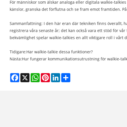
För människor som älskar analoga eller digitala walkie-talkies 
känslor, granska det förflutna och se fram emot framtiden. På
Sammanfattning: I den här eran där tekniken finns överallt, ha
registrera våra senaste år; det kan också vara ett stöd för vår
bekvämlighet spelar walkie-talkies en allt viktigare roll i vår
Tidigare:
Har walkie-talkie dessa funktioner?
Nästa:
Hur fungerar kommunikationsutrustning för walkie-talk
Facebook
X
WhatsApp
Pinterest
LinkedIn
Share