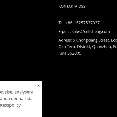
KONTAKTA OSS
Tel: +86-15257537337
E-post: sales@cnlisheng.com
Adress: 5 Chongxiang Street, Eco
Och Tech. Distrikt, Quanzhou, Fu
Kina 362005
X
evelse, analysera
vända denna sida
amrätt.
etesspolicy