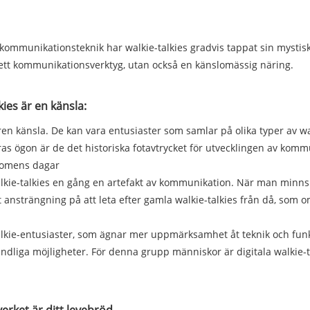
ommunikationsteknik har walkie-talkies gradvis tappat sin mystiska
r ett kommunikationsverktyg, utan också en känslomässig näring.
kies är en känsla:
n ren känsla. De kan vara entusiaster som samlar på olika typer av w
ras ögon är de det historiska fotavtrycket för utvecklingen av komm
domens dagar
alkie-talkies en gång en artefakt av kommunikation. När man minns 
t ansträngning på att leta efter gamla walkie-talkies från då, so
e-talkie-entusiaster, som ägnar mer uppmärksamhet åt teknik och fun
iga möjligheter. För denna grupp människor är digitala walkie-tal