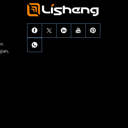
n.
jian,