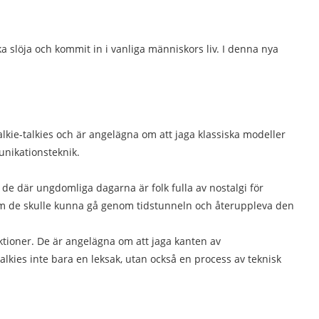
 slöja och kommit in i vanliga människors liv. I denna nya
alkie-talkies och är angelägna om att jaga klassiska modeller
unikationsteknik.
de där ungdomliga dagarna är folk fulla av nostalgi för
m om de skulle kunna gå genom tidstunneln och återuppleva den
ktioner. De är angelägna om att jaga kanten av
kies inte bara en leksak, utan också en process av teknisk