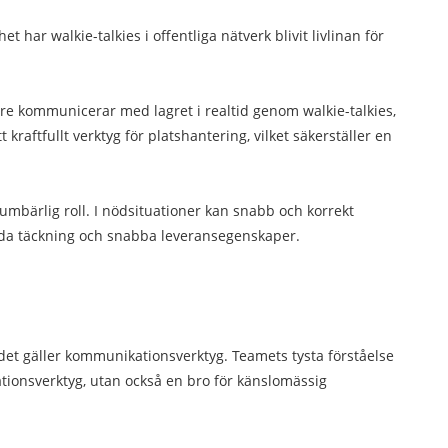
 har walkie-talkies i offentliga nätverk blivit livlinan för
are kommunicerar med lagret i realtid genom walkie-talkies,
kraftfullt verktyg för platshantering, vilket säkerställer en
oumbärlig roll. I nödsituationer kan snabb och korrekt
breda täckning och snabba leveransegenskaper.
det gäller kommunikationsverktyg. Teamets tysta förståelse
tionsverktyg, utan också en bro för känslomässig