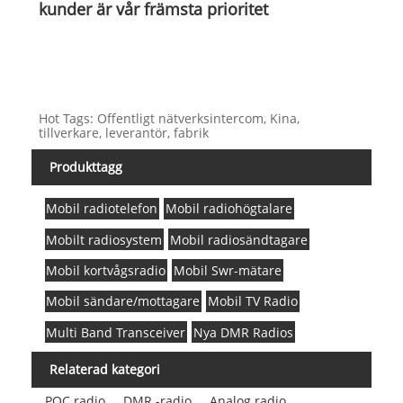
kunder är vår främsta prioritet
Hot Tags: Offentligt nätverksintercom, Kina,
tillverkare, leverantör, fabrik
Produkttagg
Mobil radiotelefon
Mobil radiohögtalare
Mobilt radiosystem
Mobil radiosändtagare
Mobil kortvågsradio
Mobil Swr-mätare
Mobil sändare/mottagare
Mobil TV Radio
Multi Band Transceiver
Nya DMR Radios
Relaterad kategori
POC radio
DMR -radio
Analog radio