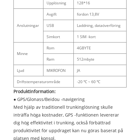
Upplösning
128*16
Avgift
fordon 13,8V
Anslutningar
USB
Laddning, dataöverföring
Simkort
1 SIM -kort
Rom
4GBYTE
Minne
Ram
512mbyte
Ljud
MIKROFON
JA
Driftstemperaturområde
-20 ℃ ~ 60 ℃
Produktinformation:
● GPS/Glonass/Beidou -navigering
Med hjälp av traditionell trunkinglösning skulle
inträffa höga kostnader, GPS -funktionen levererar
dig hög effektivitet i trunking, också förbättrad
produktivitet för uppdraget kan nu göras baserat på
platsen med konsol.