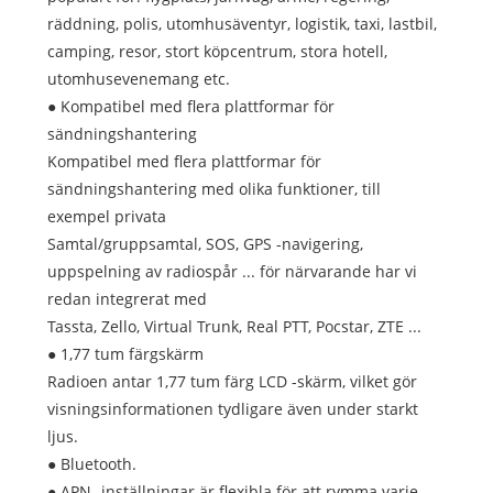
räddning, polis, utomhusäventyr, logistik, taxi, lastbil,
camping, resor, stort köpcentrum, stora hotell,
utomhusevenemang etc.
● Kompatibel med flera plattformar för
sändningshantering
Kompatibel med flera plattformar för
sändningshantering med olika funktioner, till
exempel privata
Samtal/gruppsamtal, SOS, GPS -navigering,
uppspelning av radiospår ... för närvarande har vi
redan integrerat med
Tassta, Zello, Virtual Trunk, Real PTT, Pocstar, ZTE ...
● 1,77 tum färgskärm
Radioen antar 1,77 tum färg LCD -skärm, vilket gör
visningsinformationen tydligare även under starkt
ljus.
● Bluetooth.
● APN -inställningar är flexibla för att rymma varje