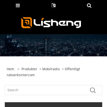
Hem
>
Produkter
>
Mobilradio
> Offentligt
nätverksintercom