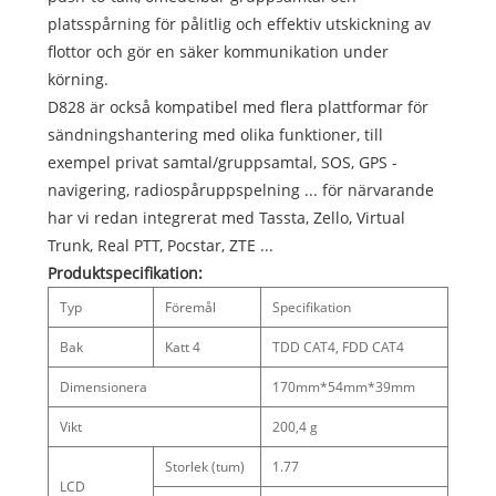
platsspårning för pålitlig och effektiv utskickning av
flottor och gör en säker kommunikation under
körning.
D828 är också kompatibel med flera plattformar för
sändningshantering med olika funktioner, till
exempel privat samtal/gruppsamtal, SOS, GPS -
navigering, radiospåruppspelning ... för närvarande
har vi redan integrerat med Tassta, Zello, Virtual
Trunk, Real PTT, Pocstar, ZTE ...
Produktspecifikation:
Typ
Föremål
Specifikation
Bak
Katt 4
TDD CAT4, FDD CAT4
Dimensionera
170mm*54mm*39mm
Vikt
200,4 g
Storlek (tum)
1.77
LCD